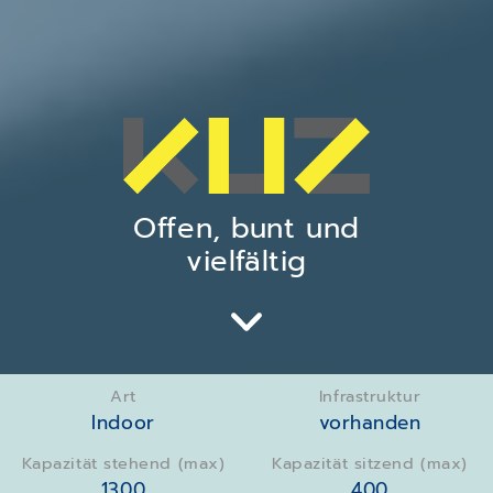
Offen, bunt und
vielfältig
Art
Infrastruktur
Indoor
vorhanden
Kapazität stehend (max)
Kapazität sitzend (max)
1300
400