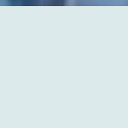
OPEN AIR KONZERTE AUF DEN SCHÖNSTEN
PLÄTZEN IN MAINZ
SUMMER IN THE CITY
Kaum ein anderes Open Air Festival bringt
so viele unterschiedliche Menschen,
Musikstile und Künstler:innen zusammen wie
“Summer in the City”. Seit über 10 Jahren
begeistert das Festival im Schnitt jährlich
über 50.000 Besucher:innen mit einer
Mischung aus Musik, außergewöhnlichen
Locations und entspannter Atmosphäre.