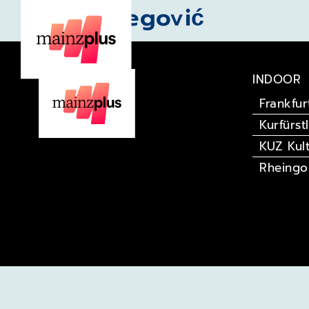
Goran Bregović
INDOOR
Frankfur
Kurfürst
KUZ Kul
Rheingo